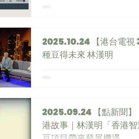
試成績突圍而出，成功改寫命運的起點。​ 
上課業而轉攻排球，用運動表現尋找認同感
約見家長，望著母親失望的背影，他決定徹
說如何由預科第一次失利、被人勸去打工，
還是未盡力？」最終選擇重讀、自資補習，
2025.10.24 【港台電視 31】 學人沙龍 -
日後科研人生鋪路。
https://www.rthk.hk/radio/radio2/pr
種豆得未來 林漢明
ng/episode/1068664
一粒一粒的大豆，大家見得多，豆腐花，腐
過。平平無奇的大豆陪伴今天的訪問嘉賓接
究帶到大江南北，更把大豆研究帶上太空，
科學教授林漢明。 主持：米哈(作家) 黃仲遠
漢明(香港中文大學卓敏生命科學教授) 完整
https://www.rthk.hk/tv/dtt31/progra
2025.09.24 【點新
44909
港故事｜林漢明「香港智
豆項目帶來發展機遇