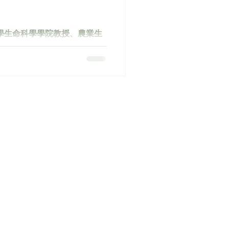
學生命科學學院教授、農業生
及高華種子有限公司及香港種
，一同踏上湖南長沙的「雜交
到雜交水稻的成長過程，理解