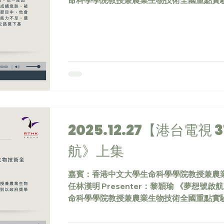
命科學學院教授兼農業生物技術全國重點實
從徙置區成長，到憑政府獎學金踏入名校，
文名校後，他一度因跟不上功課而轉攻排球
中四成績急跌，被老師約見家長，看到母親
變。節目中，他會細說由預科首度失利、被
「是能力不足，還是未盡力？」，最終選擇
研之路奠下基礎。
https://www.rthk.hk/radio/radio2/pr
ng/episode/1070304
2025.12.27【港台電視
航》上集
嘉賓：香港中文大學生命科學學院教授兼農
任林漢明 Presenter：黎穎瑜 《夢想
命科學學院教授兼農業生物技術全國重點實
置區成長，到以政府獎學金踏入名校的逆風
去學師」的壓力，他靠主動向數學老師「自