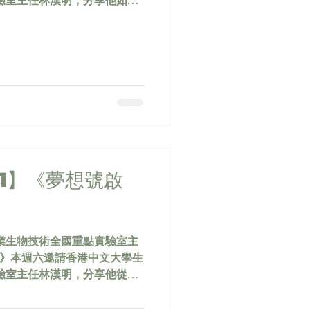
驗室主任林漢明，分享他如何
在逆風中改寫命運。 進入全英
，以運動表現尋找認同；直至
失望的背影，他決心徹底改
勸去打工，到認真追問自己
重讀成功考進中大，為日後科
ogramme/dreams_set_saili
 31】《夢想號啟
業生物技術全國重點實驗室主
號啟航》本週六邀請香港中文大學生
驗室主任林漢明，分享他從徙
故事。兒時面對「考不好就要
攞」補充練習苦練，加上升中