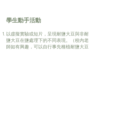
學生動手活動
以虛擬實驗或短片，呈現耐鹽大豆與非耐
鹽大豆在鹽處理下的不同表現。（校內老
師如有興趣，可以自行事先種植耐鹽大豆
與非耐鹽大豆及進行鹽處理。）解釋非耐
鹽大豆的生理反應原理，討論鹽漬化土地
對農產的影響。
提取耐鹽大豆與非耐鹽大豆的總DNA，並
學習其中的科學原理。
利用已提取耐鹽大豆與非耐鹽大豆的總
DNA，用特定引物進行PCR，並學習PCR
原理。特定引物是針對大豆主效耐鹽基
因，耐鹽大豆與非耐鹽大豆會因基因差異
而產生不同PCR產物。
將PCR產物進行電泳，學習分子標記原