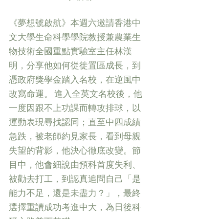
《夢想號啟航》本週六邀請香港中
文大學生命科學學院教授兼農業生
物技術全國重點實驗室主任林漢
明，分享他如何從徙置區成長，到
憑政府獎學金踏入名校，在逆風中
改寫命運。 進入全英文名校後，他
一度因跟不上功課而轉攻排球，以
運動表現尋找認同；直至中四成績
急跌，被老師約見家長，看到母親
失望的背影，他決心徹底改變。節
目中，他會細說由預科首度失利、
被勸去打工，到認真追問自己「是
能力不足，還是未盡力？」，最終
選擇重讀成功考進中大，為日後科