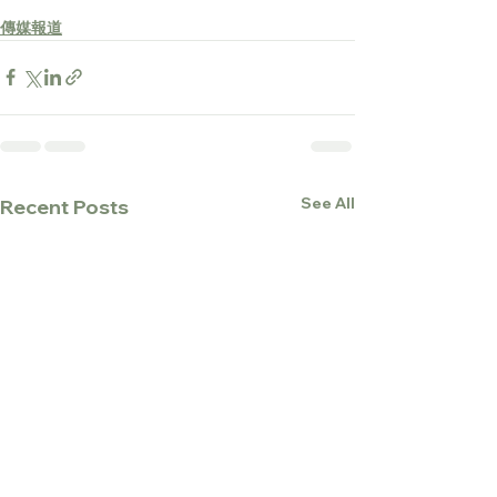
傳媒報道
See All
Recent Posts