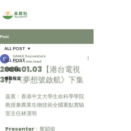
Post
ALL POST
GMAX Soyvestors
ALL POST
Jan 3
1 min read
2026.01.03【港台電視
活動回顧
31】《夢想號啟航》下集
傳媒報道
嘉賓：香港中文大學生命科學學院
教授兼農業生物技術全國重點實驗
室主任林漢明
Presenter：黎穎瑜