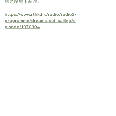
研之路奠下基礎。
https://www.rthk.hk/radio/radio2/
programme/dreams_set_sailing/e
pisode/1070304