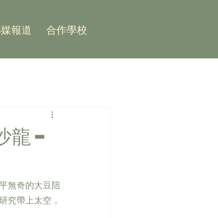
傳媒報道
合作學校
沙龍 -
平無奇的大豆陪
研究帶上太空，