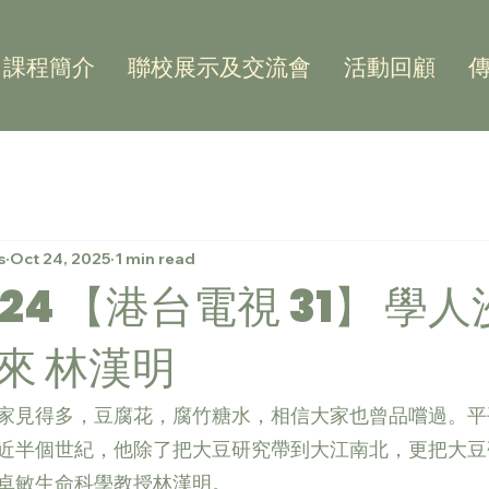
課程簡介
聯校展示及交流會
活動回顧
s
Oct 24, 2025
1 min read
0.24 【港台電視 31】 學人
來 林漢明
家見得多，豆腐花，腐竹糖水，相信大家也曾品嚐過。平
近半個世紀，他除了把大豆研究帶到大江南北，更把大豆
卓敏生命科學教授林漢明。