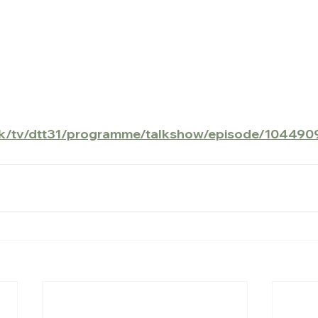
.hk/tv/dtt31/programme/talkshow/episode/104490