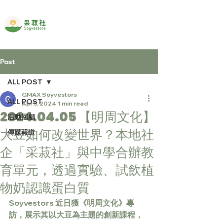
Post
ALL POST
GMAX Soyvestors
ALL POST
Apr 5, 2024
1 min read
2024.04.05 【明周文化】
活動回顧
大豆如何改變世界？本地社
傳媒報道
企「采菽社」與中學合辦教
育單元，透過實驗、試飲植
物奶認識蛋白質
Soyvestors 近日獲《明周文化》專
訪，展示其以大豆為主題的創新課程，